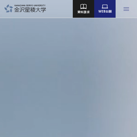
WEB出願
資料請求
金沢星稜大学
女子短期大学部
大学院
Language
大学案内
教育／学部・大学院
産学地域連携・研究
留学・国際交流
キャンパスライフ
就職・資格