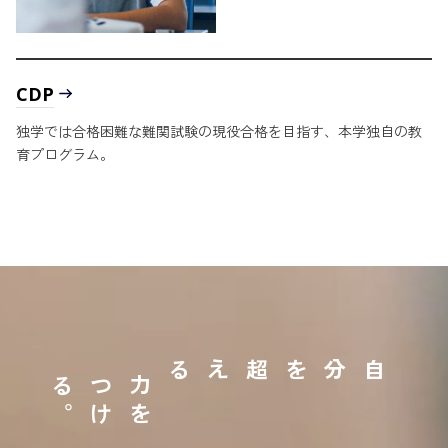
CDP
独学では合格困難な難関試験の現役合格を目指す、本学独自の教
育プログラム。
自分を超える
。
力
を
つ
け
る