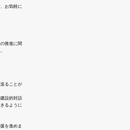
で、お気軽に
消の推進に関
す。
を送ることが
と建設的対話
できるように
支援を進めま