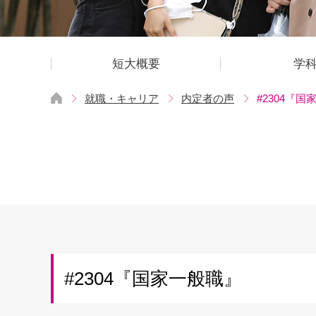
短大概要
学
就職・キャリア
内定者の声
#2304『
#2304『国家一般職』