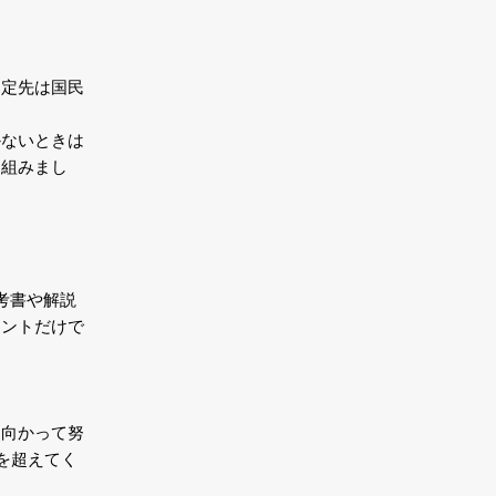
内定先は国民
かないときは
り組みまし
考書や解説
イントだけで
に向かって努
を超えてく