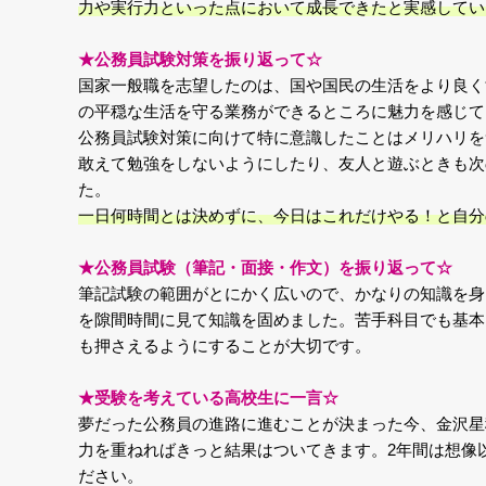
力や実行力といった点において成長できたと実感してい
★
公務員試験対策を振り返って
☆
国家一般職を志望したのは、国や国民の生活をより良く
の平穏な生活を守る業務ができるところに魅力を感じて
公務員試験対策に向けて特に意識したことはメリハリを
敢えて勉強をしないようにしたり、友人と遊ぶときも次
た。
一日何時間とは決めずに、今日はこれだけやる！と自分
★
公務員試験（筆記・面接・作文）を振り返って
☆
筆記試験の範囲がとにかく広いので、かなりの知識を身
を隙間時間に見て知識を固めました。苦手科目でも基本
も押さえるようにすることが大切です。
★
受験を考えている高校生に一言
☆
夢だった公務員の進路に進むことが決まった今、金沢星
力を重ねればきっと結果はついてきます。2年間は想像
ださい。