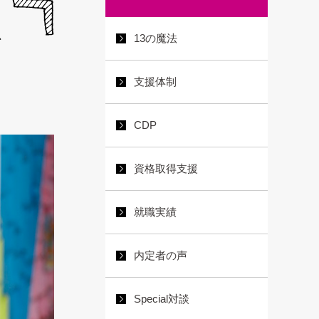
で
13の魔法
支援体制
CDP
資格取得支援
就職実績
内定者の声
Special対談