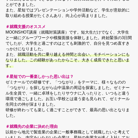
とができました。
また、星短ではプレゼンテーションや学外活動など、学生が意欲的に
取り組める授業がたくさんあり、向上心が高まりました。
＃就職支援のオススメ
MOONSHOT講座（就職対策講座）です。短大生だけでなく、大学生
と一緒にグループワークや模擬面接を体験しました。終始緊張の3日間
でしたが、大学生と過ごすのはとても刺激的で、自分を見つめ直すき
っかけになりました。
また、
就職活動を共に乗り越える仲間と出会い、モチベーションにも
なりました。この経験があったからこそ、大きく成長できたと思いま
す。
＃星短での一番楽しかった思い出は？
ゼミナールでの研修です。「つながり」をテーマに、様々なものの
「つながり」を探しながら山中温泉の周辺を探索しました。ゼミナー
ル生全員で、一緒に卓球をしたりサウナに入ったりと、いつもと違う
環境で過ごしました。お互い学校とは違う姿も見られて、ゼミナール
生同士の仲が深まりました。
研修が終わっても楽しく過ごすことができて、最高の思い出となりま
した。
＃就職先の企業に決めた理由
以前から地元で製造業の企業に一般事務職として就職したいと考えて
いました。内定をいただいた企業は、星短の先輩方が多く入社してお