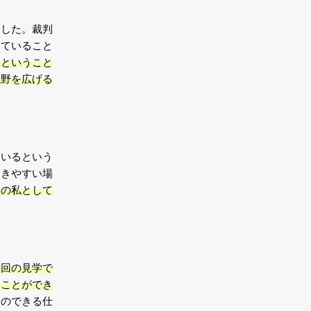
ました。裁判
していること
るということ
視野を広げる
ているという
働きやすい場
望の私として
今回の見学で
ることができ
とのできる仕