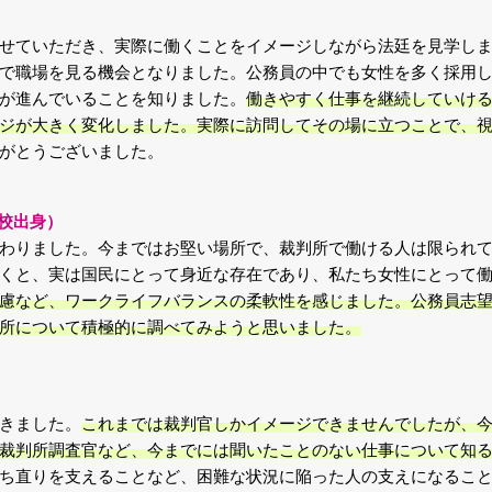
せていただき、実際に働くことをイメージしながら法廷を見学し
で職場を見る機会となりました。公務員の中でも女性を多く採用
が進んでいることを知りました。
働きやすく仕事を継続していけ
ジが大きく変化しました。実際に訪問してその場に立つことで、
がとうございました。
学校出身）
わりました。今まではお堅い場所で、裁判所で働ける人は限られ
くと、実は国民にとって身近な存在であり、私たち女性にとって
慮など、ワークライフバランスの柔軟性を感じました。公務員志
所について積極的に調べてみようと思いました。
）
きました。
これまでは裁判官しかイメージできませんでしたが、
裁判所調査官など、今までには聞いたことのない仕事について知
ち直りを支えることなど、困難な状況に陥った人の支えになるこ