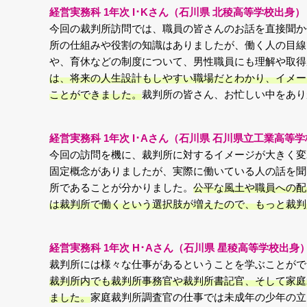
経営実務科 1年次 I･Kさん（石川県 北稜高等学校出身）
今回の裁判所訪問では、職員の皆さんのお話を直接聞か
所の仕組みや役割の知識はありましたが、働く人の目線
や、育休などの制度について、男性職員にも理解や取得
は、将来の人生設計もしやすい職場だとわかり、イメー
ことができました。
裁判所の皆さん、お忙しい中をあり
経営実務科 1年次 I･Aさん（石川県 石川県立工業高等
今回の訪問を機に、裁判所に対するイメージが大きく変
固定概念がありましたが、実際に働いている人の話を聞
所であることが分かりました。
公平な風土や職員への配
は裁判所で働くという選択肢が増えたので、もっと裁判
経営実務科 1年次 H･Aさん（石川県 星稜高等学校出身
裁判所には様々な仕事があるということを学ぶことがで
裁判所内でも裁判所事務官や裁判所書記官、そして家庭
ました。
家庭裁判所調査官の仕事では未成年の少年の立