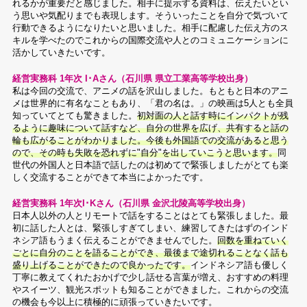
れるかが重要だと感じました。相手に提示する資料は、伝えたいとい
う思いや気配りまでも表現します。そういったことを自分で気づいて
行動できるようになりたいと思いました。相手に配慮した伝え方のス
キルを学べたのでこれからの国際交流や人とのコミュニケーションに
活かしていきたいです。
経営実務科 1年次 I･Aさん（石川県 県立工業高等学校出身）
私は今回の交流で、アニメの話を沢山しました。もともと日本のアニ
メは世界的に有名なこともあり、「君の名は。」の映画は5人とも全員
知っていてとても驚きました。
初対面の人と話す時にインパクトが残
るように趣味について話すなど、自分の世界を広げ、共有すると話の
輪も広がることがわかりました。今後も外国語での交流があると思う
ので、その時も失敗を恐れずに"自分"を出していこうと思います。
同
世代の外国人と日本語で話したのは初めてで緊張しましたがとても楽
しく交流することができて本当によかったです。
経営実務科 1年次I･Kさん（石川県 金沢北陵高等学校出身）
日本人以外の人とリモートで話をすることはとても緊張しました。最
初に話した人とは、緊張しすぎてしまい、練習してきたはずのインド
ネシア語もうまく伝えることができませんでした。
回数を重ねていく
ごとに自分のことを語ることができ、最後まで途切れることなく話も
盛り上げることができたので良かったです。
インドネシア語も優しく
丁寧に教えてくれたおかげで少し話せる言葉が増え、おすすめの料理
やスイーツ、観光スポットも知ることができました。これからの交流
の機会も今以上に積極的に頑張っていきたいです。