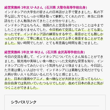
経営実務科 1年次 U･Aさん（石川県 大聖寺高等学校出身）
インドネシアの大学生の皆さんの日本語が上手で驚きました。私の下
手な話し方でもしっかり聞き取って解釈してくれたので、本当に日本
語をたくさん勉強されてきたことが分かりました。
インドネシアはもちろん、他国の人と交流を持つということは今まで
したことがありませんでした。
今日初めて交流してみて、とても楽し
かったです。インドネシア語の練習をする中で、発音がとても難しか
ったのですが、丁寧に教えてもらえたので上手く発音することができ
ました。
短い時間でしたが、とても有意義な時間を過ごせました。
経営実務科 1年次 M･Mさん（石川県 金沢高等学校出身）
今日の交流を通して、インドネシアについてたくさん知ることができ
ました。観光地や美味しい食べ物といった文化的な背景を知り、イン
ドネシアに行ってみたいという気持ちがより強まりました。今日話し
た方達は優しい人ばかりで、インドネシアには素敵な文化だけでなく
人柄が良い人々も沢山いるんだろうなと感じました。
また、日本の漫画やアニメ、食べ物などが大好きだと言ってもらい、
自分自身では気付いていたつもりでしたが、改めて日本の良さに気が
つくことができました。
シラバスリンク