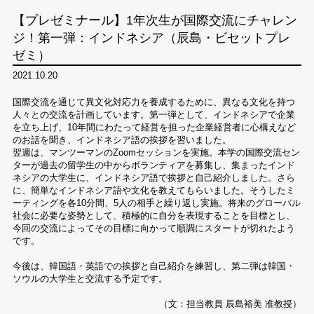
【プレゼミナール】1年次生が国際交流にチャレン
ジ！第一弾：インドネシア（辰島・ビセットプレ
ゼミ）
2021.10.20
国際交流を通じて異文化対応力を養成するために、異なる文化を持つ
人々との交流を計画しています。第一弾として、インドネシアで企業
を立ち上げ、10年間にわたって経営を担った企業経営者に心構えなど
のお話を聞き、インドネシア語の挨拶を習いました。
翌週は、マンツーマンのZoomセッションを実施。本学の国際交流セン
ターが過去の留学生の中からボランティアを募集し、集まったインド
ネシアの大学生に、インドネシア語で挨拶と自己紹介しました。さら
に、簡単なインドネシア語や文化を教えてもらいました。そうしたミ
ーティングを各10分間、5人の相手と繰り返し実施。将来のグローバル
社会に必要な姿勢として、積極的に自分を表現することを目標とし、
今回の交流によってその目標に向かって順調にスタートが切れたよう
です。
今後は、韓国語・英語での挨拶と自己紹介を練習し、第二弾は韓国・
ソウルの大学生と交流する予定です。
（文：担当教員 辰島裕美 准教授）