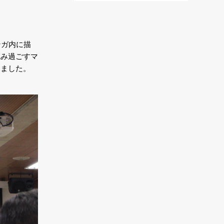
ンガ内に描
読み過ごすマ
きました。