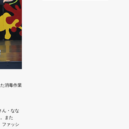
した消毒作業
さん・なな
催。また
め、ファッシ