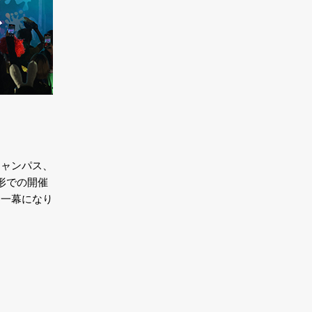
キャンパス、
形での開催
な一幕になり