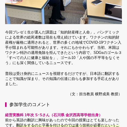
今回プレゼミ生が選んだ課題は「知的財産権と人命」。パンデミック
による世界の総死者数は現在も増え続けています。ワクチンの知的財
産権が厳格に適用されると、世界の多くの地域でCOVID-19ワクチン入
手が阻まれる可能性があります。それにもかかわらず、当初、米国は
ワクチン特許の適用免除を拒んできたという内容で、SDGsのゴール３
「すべての人に健康と福祉を」、ゴール10「人や国の不平等をなくそ
う」にも深く関係しているニュースです。
普段は受け身的にニュースを視聴するだけですが、日本語に翻訳する
ことで知識が深まり、その知識の伝達に自らも参加する手応えがあり
ました。
（文：担当教員 横野成美 教授）
参加学生のコメント
経営実務科 1年次 S･Sさん（石川県 金沢西高等学校出身）
前から英語の翻訳に興味があったので今回の授業はとても楽しかった
です。
翻訳をするのと字幕を付けるのでは違う技術が必要だというこ