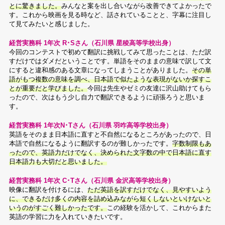
とに驚きました。
みんなと案を出し合いながら改善できてよかったで
す。これから映画を見る時など、話されていることと、字幕に注目し
て見てみたいと感じました。
経営実務科 1年次 R･Sさん（石川県 星稜高等学校出身）
今回のコンテストで初めて翻訳に挑戦してみて思ったことは、ただ訳
すだけではダメだということです。単語をそのままの意味で訳して文
にすると違和感のある文章になってしまうことがありました。
その単
語がもつ複数の意味を調べ、日本語で似たような表現がないか探すこ
とが重要だと学びました。
今回は先生やゼミの友達に沢山助けてもら
ったので、次はもう少し自力で翻訳できるように頑張ろうと思いま
す。
経営実務科 1年次N･Tさん（石川県 羽咋高等学校出身）
英語をそのまま日本語に直すと不自然になるところがあったので、日
本語で自然になるように翻訳するのが難しかったです。
字数制限もあ
ったので、英語力だけでなく、決められた文字数の中で日本語に直す
日本語力も大切だと思いました。
経営実務科 1年次 C･Tさん（石川県 金沢高等学校出身）
映像に翻訳を付けるには、
ただ英語を訳すだけでなく、見やすいよう
に、できるだけ多くの内容を詰め込みながら短くしないといけないと
いうのがすごく難しかったです。
この経験を活かして、これからまた
英語の学習に力を入れていきたいです。