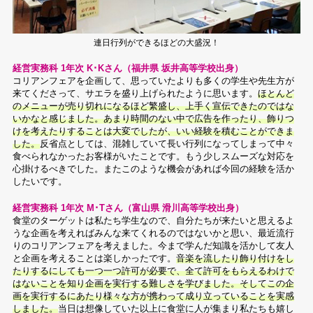
連日行列ができるほどの大盛況！
経営実務科 1年次 K･Kさん（福井県 坂井高等学校出身）
コリアンフェアを企画して、思っていたよりも多くの学生や先生方が
来てくださって、サエラを盛り上げられたように思います。
ほとんど
のメニューが売り切れになるほど繁盛し、上手く宣伝できたのではな
いかなと感じました。あまり時間のない中で広告を作ったり、飾りつ
けを考えたりすることは大変でしたが、いい経験を積むことができま
した。
反省点としては、混雑していて長い行列になってしまって中々
食べられなかったお客様がいたことです。もう少しスムーズな対応を
心掛けるべきでした。またこのような機会があれば今回の経験を活か
したいです。
経営実務科 1年次 M･Tさん（富山県 滑川高等学校出身）
食堂のターゲットは私たち学生なので、自分たちが来たいと思えるよ
うな企画を考えればみんな来てくれるのではないかと思い、最近流行
りのコリアンフェアを考えました。今まで学んだ知識を活かして友人
と企画を考えることは楽しかったです。
音楽を流したり飾り付けをし
たりするにしても一つ一つ許可が必要で、全て許可をもらえるわけで
はないことを知り企画を実行する難しさを学びました。そしてこの企
画を実行するにあたり様々な方が携わって成り立っていることを実感
しました。
当日は想像していた以上に食堂に人が集まり私たちも嬉し