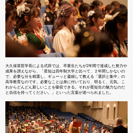
大久保英哲学長による式辞では、卒業生たちが2年間で達成した努力や
成果を讃えながら、「星短は四年制大学と比べて、２年間しかないの
で、必要な分を精選し、ギューッと凝縮して教える「選択と集中」の
高等教育なのです。必要なことは身に付いており、明るく、元気。こ
れからどんどん新しいことを吸収できる。それが星短生の魅力なのだ
と自信を持ってください。」といった言葉が述べられました。