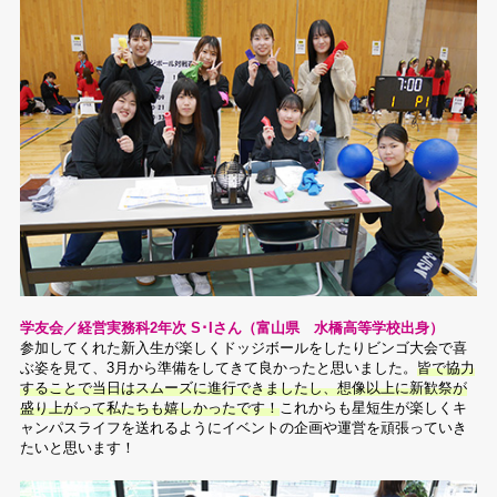
学友会／経営実務科2年次 S･Iさん（富山県 水橋高等学校出身）
参加してくれた新入生が楽しくドッジボールをしたりビンゴ大会で喜
ぶ姿を見て、3月から準備をしてきて良かったと思いました。
皆で協力
することで当日はスムーズに進行できましたし、想像以上に新歓祭が
盛り上がって私たちも嬉しかったです！
これからも星短生が楽しくキ
ャンパスライフを送れるようにイベントの企画や運営を頑張っていき
たいと思います！