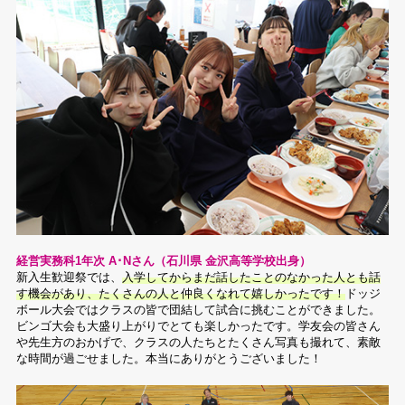
経営実務科1年次 A･Nさん（石川県 金沢高等学校出身）
新入生歓迎祭では、
入学してからまだ話したことのなかった人とも話
す機会があり、たくさんの人と仲良くなれて嬉しかったです！
ドッジ
ボール大会ではクラスの皆で団結して試合に挑むことができました。
ビンゴ大会も大盛り上がりでとても楽しかったです。学友会の皆さん
や先生方のおかげで、クラスの人たちとたくさん写真も撮れて、素敵
な時間が過ごせました。本当にありがとうございました！