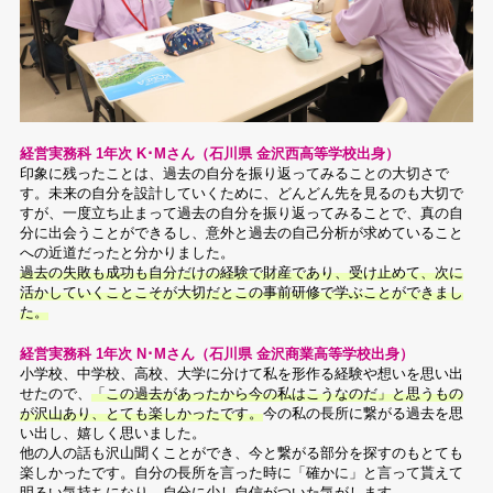
経営実務科 1年次 K･Mさん（石川県 金沢西高等学校出身）
印象に残ったことは、過去の自分を振り返ってみることの大切さで
す。未来の自分を設計していくために、どんどん先を見るのも大切で
すが、一度立ち止まって過去の自分を振り返ってみることで、真の自
分に出会うことができるし、意外と過去の自己分析が求めていること
への近道だったと分かりました。
過去の失敗も成功も自分だけの経験で財産であり、受け止めて、次に
活かしていくことこそが大切だとこの事前研修で学ぶことができまし
た。
経営実務科 1年次 N･Mさん（石川県 金沢商業高等学校出身）
小学校、中学校、高校、大学に分けて私を形作る経験や想いを思い出
せたので、
「この過去があったから今の私はこうなのだ」と思うもの
が沢山あり、とても楽しかったです。
今の私の長所に繋がる過去を思
い出し、嬉しく思いました。
他の人の話も沢山聞くことができ、今と繋がる部分を探すのもとても
楽しかったです。自分の長所を言った時に「確かに」と言って貰えて
明るい気持ちになり、自分に少し自信がついた気がします。