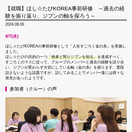
【就職】ほし☆たびKOREA事前研修 ～過去の経
験を振り返り、ジブンの軸を探ろう～
2024.09.05
8/7(水)
ほし☆たびKOREAの事前研修として「人生すごろく金の糸」を実施し
ました。
ほし☆たびの目的の一つ
「他者と関りジブンを知る」
を達成すべく、
すごろくのマスに従って、グループのメンバーと過去の経験を語り合
い、ジブンが変わらず大切にしている軸（金の糸）を探ります。普段
話さないような話題ですが、話してみることでメンバー達には様々な
発見があったようです。
参加者（クルー）の声