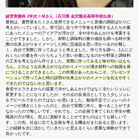
経営実務科 2年次 I･Mさん（石川県 金沢龍谷高等学校出身）
最初は、夏野菜をたくさん使用できるメニューと原価の調節ばかりに
考えがいっていました。班で話し合う中で学食を利用する人たちや夏
にあったメニューのアイデアが浮かび、冷や冷やあんかけを考案する
ことができました。しかし、材料と調味料の量や値段を調べる時や実
際の出来上がりをイメージした時に完成品を思い浮かべるのが難し
く、自分で実際に作ってみようと考えました。作り方を調べ、1人にど
れくらいの量を作ったらちょうど良い分量になるのかや野菜と調味料
の工夫を考えながら作りました。
実際に作ってみると味や匂いはもち
ろん、どのような出来上がりなのかイメージが湧き材料への知識を身
につけることができました。この作業があったからこそ、プレゼンテ
ーションで作ってみた時の説明や出来上がりのイメージを伝えやすく
できたのではないかと思います。
食堂サエラさまからの提案で冷やしあんかけではなく冷たいジュレに
変更することになりましたが、その点の反省点としてもう少しジュレ
をアピールできたのではないか思いました。勉強不足でジュレへのイ
メージが湧きにくかったのと、自分で実際に作り、食べることができ
なかったので悔しいです。それでも、この企画で来てくれた学生や教
職員の方が増え、売上に貢献することができたのはとても嬉しいで
す。この先、社会に出ても企画を考える機会がまだあると思います。
この経験を次に活かしていきたいと思えるくらい貴重な体験ができて
良かったです。