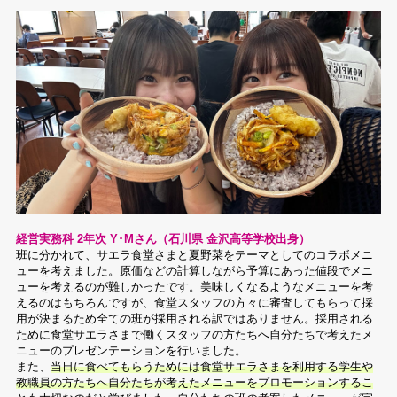
経営実務科 2年次 Y･Mさん（石川県 金沢高等学校出身）
班に分かれて、サエラ食堂さまと夏野菜をテーマとしてのコラボメニ
ューを考えました。原価などの計算しながら予算にあった値段でメニ
ューを考えるのが難しかったです。美味しくなるようなメニューを考
えるのはもちろんですが、食堂スタッフの方々に審査してもらって採
用が決まるため全ての班が採用される訳ではありません。採用される
ために食堂サエラさまで働くスタッフの方たちへ自分たちで考えたメ
ニューのプレゼンテーションを行いました。
また、
当日に食べてもらうためには食堂サエラさまを利用する学生や
教職員の方たちへ自分たちが考えたメニューをプロモーションするこ