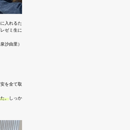
手に入れるた
プレゼミ生に
平泉沙由里）
不安を全て取
した。
しっか