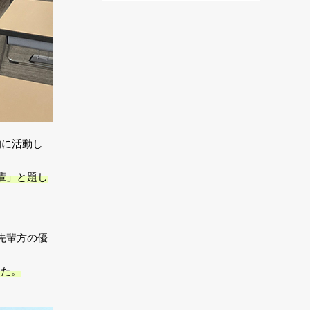
的に活動し
輩」と題し
先輩方の優
した。