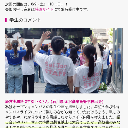
次回の開催は、8/9（土）･10（日）！
参加お申し込みは
特設サイト
にて随時受付中です。
学生のコメント
経営実務科 2年次 I･Kさん（石川県 金沢商業高等学校出身）
私はオープンキャンパスの学生企画を担当しました。星短の学びやキ
ャンパスライフについて楽しみながら知っていただけるよう、親しみ
やすさや、わかりやすさを意識しながらクイズ内容を考えました。
話
し合いやリハーサルの準備は想像以上に大変でしたが、高校生のみな
さんの真剣かつ楽しそうな様子を見て、私たち学生スタッフも嬉しい