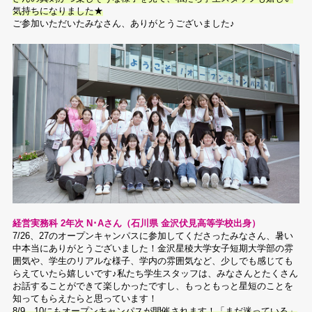
気持ちになりました★
ご参加いただいたみなさん、ありがとうございました♪
経営実務科 2年次 N･Aさん（石川県 金沢伏見高等学校出身）
7/26、27のオープンキャンパスに参加してくださったみなさん、暑い
中本当にありがとうございました！金沢星稜大学女子短期大学部の雰
囲気や、学生のリアルな様子、学内の雰囲気など、少しでも感じても
らえていたら嬉しいです♪私たち学生スタッフは、みなさんとたくさん
お話することができて楽しかったですし、もっともっと星短のことを
知ってもらえたらと思っています！
8/9、10にもオープンキャンパスが開催されます！「まだ迷っている」