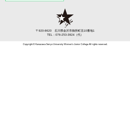
〒920-8620 石川県金沢市御所町丑10番地1
TEL：076-253-3924（代）
Copyright © Kanazawa Seiryo University Women’s Junior College All rights reserved.