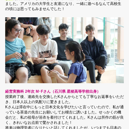
ました。アメリカの大学生と友達になり、一緒に遊べるなんて高校生
の頃には思ってもみませんでした！
経営実務科 2年次 M･Fさん（石川県 星稜高等学校出身）
授業終了後、連絡先を交換したKさんからとても丁寧なお返事をいただ
き、日本人以上の気配りに驚きました。
Kさんは滞在中にもっと日本文化を学びたいと言っていたので、私が通
っている茶道の先生にお願いしてお稽古に誘いました。せっかくの機
会だと、私の祖母が浴衣を着付けてくれました。Kさんは所作の筋が良
く、きれいなお点前で驚かされました！
将来は物理学者になりたいと話してくれましたが、いつまでも日本の