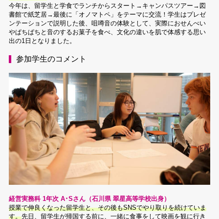
今年は、留学生と学食でランチからスタート→キャンパスツアー→図
書館で紙芝居→最後に「オノマトペ」をテーマに交流！学生はプレゼ
ンテーションで説明した後、咀噂音の体験として、実際におせんべい
やぱちぱちと音のするお菓子を食べ、文化の違いを肌で体感する思い
出の1日となりました。
参加学生のコメント
経営実務科 1年次 A･Sさん（石川県 翠星高等学校出身）
授業で伸良くなった留学生と、その後もSNSでやり取りを続けていま
す。
先日、留学生が帰国する前に、一緒に食事をして映画を観に行き