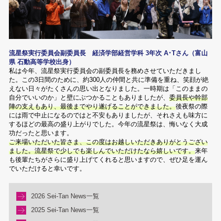
流星祭実行委員会副委員長 経済学部経営学科 3年次 A･Tさん（富山
県 石動高等学校出身）
私は今年、流星祭実行委員会の副委員長を務めさせていただきまし
た。この3日間のために、約300人の仲間と共に準備を重ね、笑顔が絶
えない日々がたくさんの思い出となりました。一時期は「このままの
自分でいいのか」と壁にぶつかることもありましたが、
委員長や幹部
陣の支えもあり、最後までやり遂げることができました。
後夜祭の際
には雨で中止になるのではと不安もありましたが、それさえも味方に
するほどの最高の盛り上がりでした。今年の流星祭は、悔いなく大成
功だったと思います。
ご来場いただいた皆さま、この度はお越しいただきありがとうござい
ました。流星祭で少しでも楽しんでいただけたなら嬉しいです。
来年
も後輩たちがさらに盛り上げてくれると思いますので、ぜひ足を運ん
でいただけると幸いです。
2026 Sei-Tan News一覧
2025 Sei-Tan News一覧