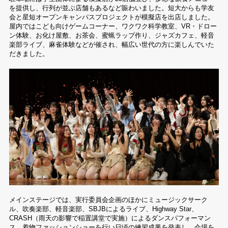
を提供し、行列が並ぶ店舗もあるなど賑わいました。短大からも学友
会と星短オープンキャンパスプロジェクトが模擬店を出店しました。
屋内ではこども向けゲームコーナー、ワクワク科学教室、VR・ドロー
ン体験、お化け屋敷、お茶会、蜜蝋ラップ作り、ジャズカフェ、軽音
楽部ライブ、麻雀体験などが催され、幅広い世代の方に楽しんでいた
だきました。
メインステージでは、実行委員会企画のほかにミュージックサーク
ル、吹奏楽部、軽音楽部、SBJBによるライブ、Highway Star、
CRASH（雨天の影響で稲置講堂で実施）によるダンスパフォーマン
ス、着物ファッションショーを行い日頃の練習成果を発表し、会場を