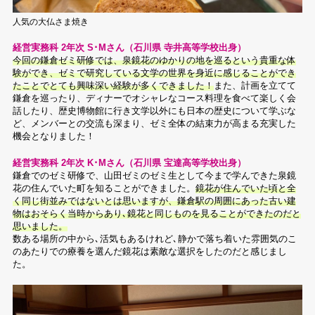
人気の大仏さま焼き
経営実務科 2年次 S･Mさん（石川県 寺井高等学校出身）
今回の鎌倉ゼミ研修では、泉鏡花のゆかりの地を巡るという貴重な体
験ができ、ゼミで研究している文学の世界を身近に感じることができ
たことでとても興味深い経験が多くできました！
また、計画を立てて
鎌倉を巡ったり、ディナーでオシャレなコース料理を食べて楽しく会
話したり、歴史博物館に行き文学以外にも日本の歴史について学ぶな
ど、メンバーとの交流も深まり、ゼミ全体の結束力が高まる充実した
機会となりました！
経営実務科 2年次 K･Mさん（石川県 宝達高等学校出身）
鎌倉でのゼミ研修で、山田ゼミのゼミ生として今まで学んできた泉鏡
花の住んでいた町を知ることができました。
鏡花が住んでいた頃と全
く同じ街並みではないとは思いますが、鎌倉駅の周囲にあった古い建
物はおそらく当時からあり､鏡花と同じものを見ることができたのだと
思いました。
数ある場所の中から､活気もあるけれど､静かで落ち着いた雰囲気のこ
のあたりでの療養を選んだ鏡花は素敵な選択をしたのだと感じまし
た。