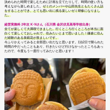
決められた時間で楽しむために計画を立てたりして、時間の使い方も
考えながら楽しめました。
ゼミのメンバーや山田先生ともたくさん話
をすることができ、とても思い出に残る楽しいゼミ研修になりまし
た。
経営実務科 2年次 K･Nさん（石川県 金沢伏見高等学校出身）
全てが楽しくて大満喫できました。行くところ行くところが本当に面
白くて楽しくておしゃれで、住みたいとまで思いました！鎌倉に住ん
だ経験のある泉鏡花が羨ましいです。
今ふりかえってみると全部思い出だなと思います。1泊2日で限られた
時間の中だったこともあり、行きたいけど行けなかったところもあっ
たので、今度もう一度行ってみたいと思います！