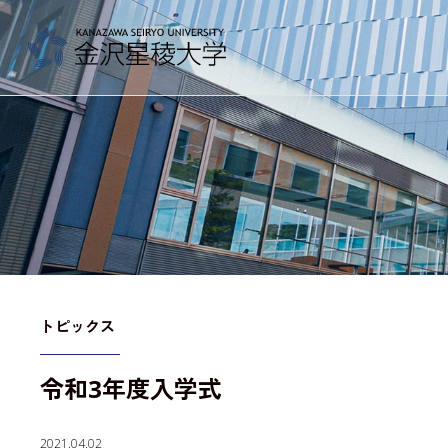
金沢星稜大学
大学案内
教育／学部・大学院
トピックス
令和3年度入学式
産学地域連携・研究
2021.04.02