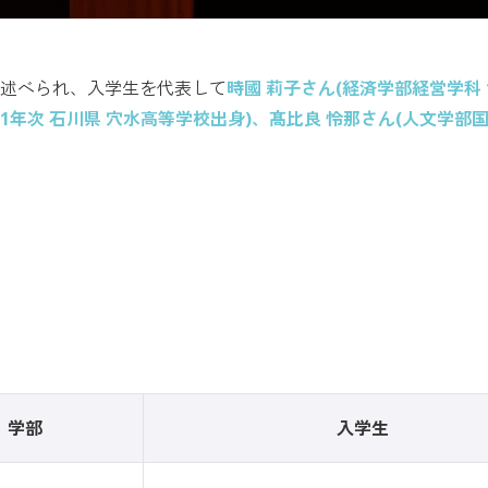
が述べられ、入学生を代表して
時國 莉子さん(経済学部経営学科 
 1年次 石川県 穴水高等学校出身)、髙比良 怜那さん(人文学部国
。
学部
入学生