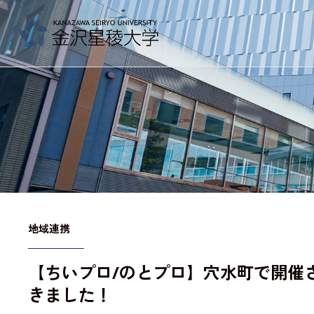
金沢星稜大学
大学案内
教育／学部・大学院
地域連携
【ちいプロ/のとプロ】穴水町で開催
産学地域連携・研究
きました！