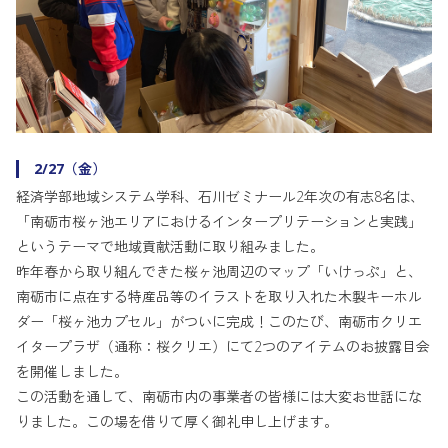
2/27（金）
経済学部地域システム学科、石川ゼミナール2年次の有志8名は、
「南砺市桜ヶ池エリアにおけるインタープリテーションと実践」
というテーマで地域貢献活動に取り組みました。
昨年春から取り組んできた桜ヶ池周辺のマップ「いけっぷ」と、
南砺市に点在する特産品等のイラストを取り入れた木製キーホル
ダー「桜ヶ池カプセル」がついに完成！このたび、南砺市クリエ
イタープラザ（通称：桜クリエ）にて2つのアイテムのお披露目会
を開催しました。
この活動を通して、南砺市内の事業者の皆様には大変お世話にな
りました。この場を借りて厚く御礼申し上げます。