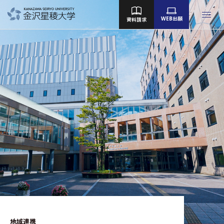
WEB出願
資料請求
金沢星稜大学
女子短期大学部
大学院
Language
大学案内
教育／学部・大学院
産学地域連携・研究
留学・国際交流
キャンパスライフ
就職・資格
地域連携