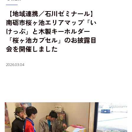
【地域連携／石川ゼミナール】
入学者選抜情報
南砺市桜ヶ池エリアマップ「い
けっぷ」と木製キーホルダー
「桜ヶ池カプセル」のお披露目
会を開催しました
2026.03.04