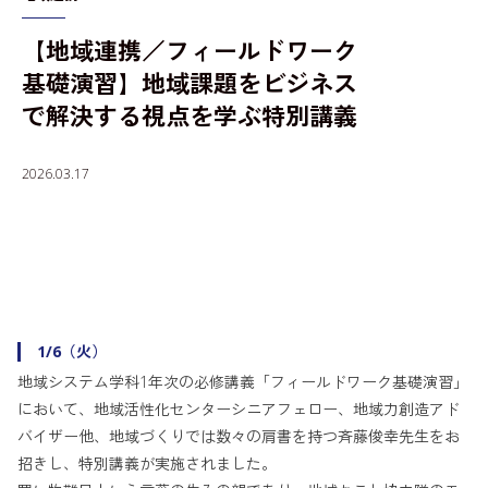
【地域連携／フィールドワーク
入学者選抜情報
基礎演習】地域課題をビジネス
で解決する視点を学ぶ特別講義
2026.03.17
1/6（火）
地域システム学科1年次の必修講義「フィールドワーク基礎演習」
において、地域活性化センターシニアフェロー、地域力創造アド
バイザー他、地域づくりでは数々の肩書を持つ斉藤俊幸先生をお
招きし、特別講義が実施されました。