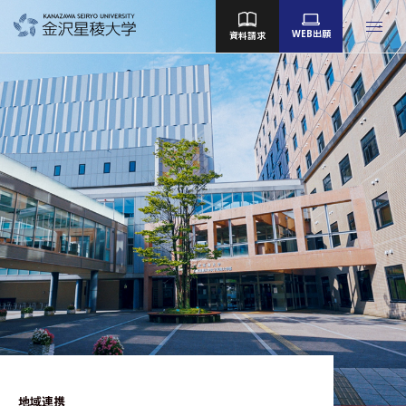
WEB出願
資料請求
金沢星稜大学
女子短期大学部
大学院
Language
大学案内
教育／学部・大学院
産学地域連携・研究
留学・国際交流
キャンパスライフ
就職・資格
地域連携