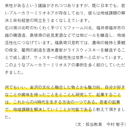
来性があるという議論がされつつありますが、既に日本でも、若
いブルーカラーミリオネアが存在しており、彼らは地域課題の解
決と会社経営の両立をうまくなしえています。
石川県川北町のわくわく手づくりファーム川北、福井県福井市の
越の磯酒造、島根県の岩見麦酒などでは地ビールを醸造し、地域
活性化につなげています。福島県只見町では、農地の維持と景観
の保全、雇用の創造を酒米農家がライスウィスキーを醸造するこ
とで成し遂げ、ウィスキーの販売先は世界へと広がっています。
このようなブルーカラーミリオネアの事例を多く紹介していただ
きました。
何でもいい、金沢の文化と融合した物とかも魅力的、自分が好き
なことや興味を持ったことをとことん研究して、起業すること
は、これからのAI時代を生きる方法の一つである。若者の起業
で、地域課題を解決していくことが可能である
と教えて頂きまし
た。
（文：担当教員 今村 智子）