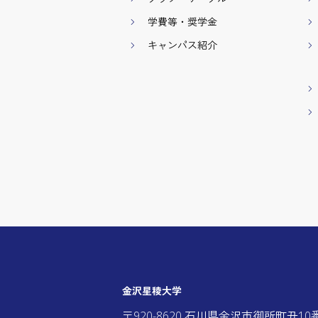
学費等・奨学金
キャンパス紹介
金沢星稜大学
〒920-8620 石川県金沢市御所町丑10