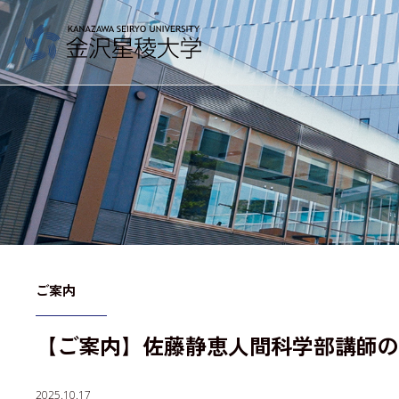
金沢星稜大学
大学案内
教育／学部・大学院
ご案内
【ご案内】佐藤静恵人間科学部講師の
産学地域連携・研究
2025.10.17