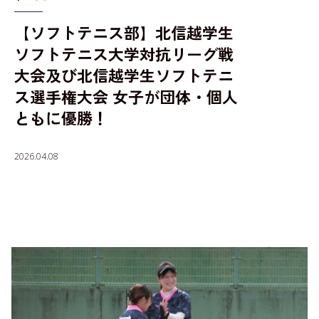
【ソフトテニス部】北信越学生
入学者選抜情報
ソフトテニス大学対抗リーグ戦
大会及び北信越学生ソフトテニ
ス選手権大会 女子が団体・個人
ともに優勝！
2026.04.08