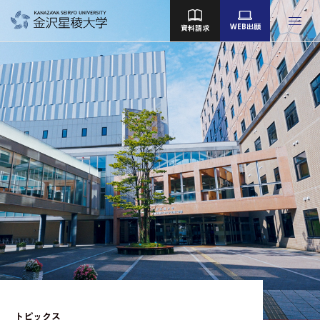
WEB出願
資料請求
金沢星稜大学
女子短期大学部
大学院
Language
大学案内
教育／学部・大学院
産学地域連携・研究
留学・国際交流
キャンパスライフ
就職・資格
トピックス