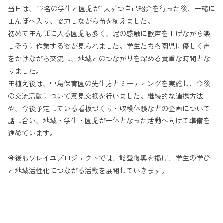
当日は、12名の学生と園児が1人ずつ自己紹介を行った後、一緒に
田んぼへ入り、協力しながら苗を植えました。
初めて田んぼに入る園児も多く、泥の感触に歓声を上げながら楽
しそうに作業する姿が見られました。学生たちも園児に優しく声
をかけながら交流し、地域とのつながりを深める貴重な時間とな
りました。
田植え後は、中島保育園の先生方とミーティングを実施し、今後
の交流活動について意見交換を行いました。継続的な連携方法
や、今後予定している看板づくり・収穫体験などの企画について
話し合い、地域・学生・園児が一体となった活動へ向けて準備を
進めています。
今後もソレイユプロジェクトでは、能登復興を掲げ、学生の学び
と地域活性化につながる活動を展開していきます。