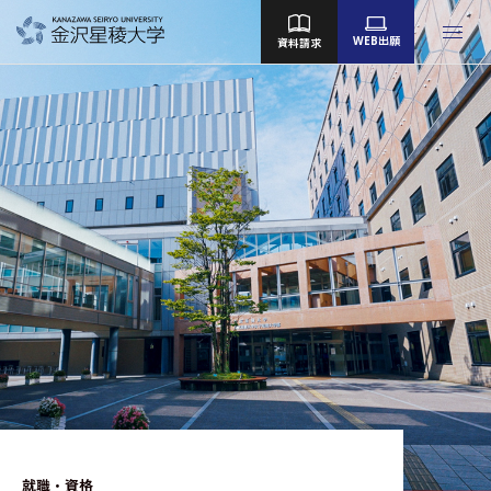
WEB出願
資料請求
金沢星稜大学
女子短期大学部
大学院
Language
大学案内
教育／学部・大学院
産学地域連携・研究
留学・国際交流
キャンパスライフ
就職・資格
就職・資格