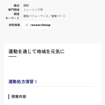
職位
講師
入学者選抜情報
専門領域
トレーニング学
関連
運動パフォーマンス／健康づくり
キーワード
研究情報
researchmap
運動を通じて地域を元気に
運動処方演習Ⅰ
授業内容