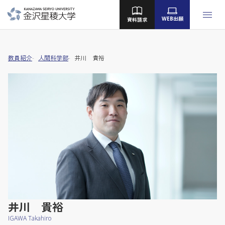
WEB出願
資料請求
金沢星稜大学
女子短期大学部
大学院
教員紹介
人間科学部
井川 貴裕
Language
大学案内
教育／学部・大学院
産学地域連携・研究
留学・国際交流
キャンパスライフ
井川 貴裕
就職・資格
IGAWA Takahiro