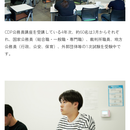
CDP公務員講座を受講している4年次、約60名は3月からそれぞ
れ、国家公務員（総合職・一般職・専門職）、裁判所職員、地方
公務員（行政、公安、保育）、外郭団体等の1次試験を受験中で
す。