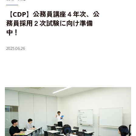
【CDP】公務員講座４年次、公
入学者選抜情報
務員採用２次試験に向け準備
中！
2025.06.26