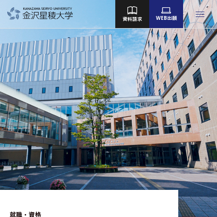
WEB出願
資料請求
金沢星稜大学
女子短期大学部
大学院
Language
大学案内
教育／学部・大学院
産学地域連携・研究
留学・国際交流
キャンパスライフ
就職・資格
就職・資格