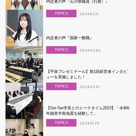
内定者の声『石川県職員（行政）』
TOPICS
2024.02.15
内定者の声『国家一般職』
TOPICS
2024.02.06
【平泉プレゼミナール】第1回経営者インタビ
ューを実施しました！
TOPICS
2024.02.01
【Sei-Tan学長とのトークタイム2023】「令和6
年能登半島地震を経験して」
TOPICS
2024.01.29