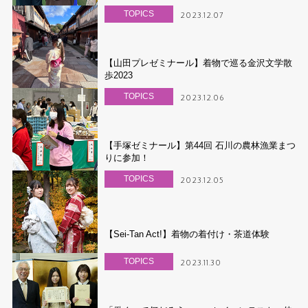
TOPICS
2023.12.07
【山田プレゼミナール】着物で巡る金沢文学散
歩2023
TOPICS
2023.12.06
【手塚ゼミナール】第44回 石川の農林漁業まつ
りに参加！
TOPICS
2023.12.05
【Sei-Tan Act!】着物の着付け・茶道体験
TOPICS
2023.11.30