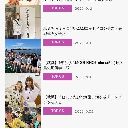
TOPICS
2023.10.12
若者を考えるつどい2023エッセイコンテスト表
彰式＆女子旅
TOPICS
2023.10.11
【就職】4年ぶりのMOONSHOT abroad!!（セブ
島短期留学）#2
TOPICS
2023.10.11
【就職】「ほし☆たび北海道」海を越え、ジブ
ンを超える
TOPICS
2023.10.03