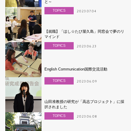
と～
TOPICS
2023.07.04
【就職】「ほし☆たび屋久島」同窓会で夢のリ
マインド
TOPICS
2023.06.23
English Communication国際交流活動
TOPICS
2023.06.09
山田准教授の研究が「高志プロジェクト」に採
択されました
TOPICS
2023.06.08