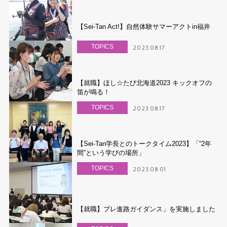
【Sei-Tan Act!】自然体験サマーアクトin福井
TOPICS
2023.08.17
【就職】ほし☆たび北海道2023 キックオフの
笛が鳴る！
TOPICS
2023.08.17
【Sei-Tan学長とのトークタイム2023】「“2年
間”という学びの場所」
TOPICS
2023.08.01
【就職】プレ進路ガイダンス」を実施しました