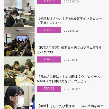
TOPICS
2023.07.24
【平泉ゼミナール】第2回経営者インタビュー
を実施しました！
TOPICS
2023.07.24
【ICT活用実習】短期日本語プログラム留学生
と相互活動
TOPICS
2023.07.13
【日本語表現法Ⅰ】短期日本文化プログラム：
MANGAで日本語力をアップしよう！
TOPICS
2023.07.07
【就職】ほし☆たび北海道 ～旅の準備を着々