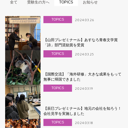
全て
受験生の方へ
TOPICS
お知らせ
TOPICS
2024.03.26
【山田プレゼミナール】あすなろ青春文学賞
「詩」部門奨励賞を受賞
TOPICS
2024.03.25
【国際交流】「海外研修」大きな成果をもって
無事に帰国できました
TOPICS
2024.03.19
【辰巳プレゼミナール】地元の会社を知ろう！
会社見学を実施しました
TOPICS
2024.03.18