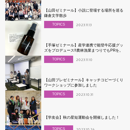
【山田ゼミナール】小説に登場する場所を巡る
鎌倉文学散歩
TOPICS
2023.11.13
【手塚ゼミナール】産学連携で能登牛応援グッ
ズをプロデュース‼農林漁業まつりでもPRを。
TOPICS
2023.11.10
【山田プレゼミナール】キャッチコピーづくり
ワークショップに参加しました
TOPICS
2023.10.31
【学友会】秋の星短運動会を開催しました！
TOPICS
2023.10.26