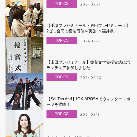
TOPICS
2024.02.27
【手塚プレゼミナール・辰巳プレゼミナール】
2ゼミ合同で宿泊研修を実施 in 福井県
TOPICS
2024.02.21
【山田プレゼミナール】鏡花文学賞授賞式にボ
ランティア参加しました
TOPICS
2024.02.20
【Sei-Tan Act!】IOX-AROSAでウィンタースポ
ーツを満喫！
TOPICS
2024.02.19