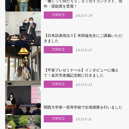
「働くって何だろう」エッセイコンテスト、佳
作・奨励賞を受賞！
TOPICS
2023.11.29
【日本語表現法Ⅱ】米田猛先生にご講義いただ
きました
TOPICS
2023.11.27
【平泉プレゼミナール】インタビューに備え
て！金沢市老舗記念館に行きました
TOPICS
2023.11.23
関西大学第一高等学校で出張授業を行いました
TOPICS
2023.11.21