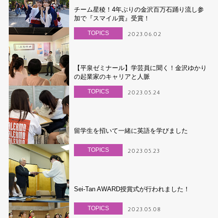
チーム星稜！4年ぶりの金沢百万石踊り流し参
加で『スマイル賞』受賞！
TOPICS
2023.06.02
【平泉ゼミナール】学芸員に聞く！金沢ゆかり
の起業家のキャリアと人脈
TOPICS
2023.05.24
留学生を招いて一緒に英語を学びました
TOPICS
2023.05.23
Sei-Tan AWARD授賞式が行われました！
TOPICS
2023.05.08