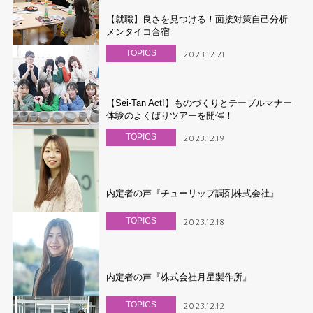
【就職】良さを見つける！面接対策自己分析
メンタイコ合宿
TOPICS
2023.12.21
【Sei-Tan Act!】ものづくりとテーブルマナー
体験のよくばりツアーを開催！
TOPICS
2023.12.19
内定者の声『チューリップ調剤株式会社』
TOPICS
2023.12.18
内定者の声『株式会社月星製作所』
TOPICS
2023.12.12