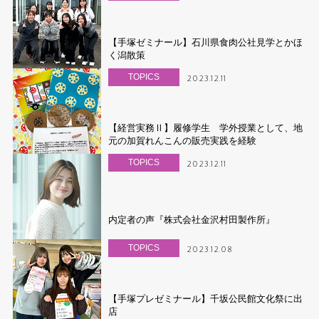
【手塚ゼミナール】石川県食肉公社見学とかほ
く潟散策
TOPICS
2023.12.11
【経営実務Ⅱ】履修学生 学外授業として、地
元の加賀れんこんの販売実践を経験
TOPICS
2023.12.11
内定者の声『株式会社金沢村田製作所』
TOPICS
2023.12.08
【手塚プレゼミナール】千坂公民館文化祭に出
店