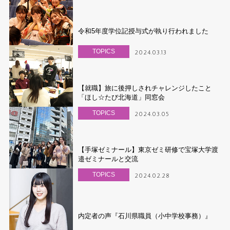
令和5年度学位記授与式が執り行われました
TOPICS
2024.03.13
【就職】旅に後押しされチャレンジしたこと
「ほし☆たび北海道」同窓会
TOPICS
2024.03.05
【手塚ゼミナール】東京ゼミ研修で宝塚大学渡
邉ゼミナールと交流
TOPICS
2024.02.28
内定者の声『石川県職員（小中学校事務）』