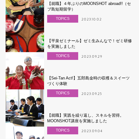
【就職】４年ぶりのMOONSHOT abroad!!（セ
ブ島短期留学）
TOPICS
2023.10.02
【平泉ゼミナール】ゼミ生みんなで！ゼミ研修
を実施しました
TOPICS
2023.09.29
【Sei-Tan Act!】五郎島金時の収穫＆スイーツ
づくり体験
TOPICS
2023.09.25
【就職】実践を繰り返し、スキルを習得。
MOONSHOT講座を実施しました
TOPICS
2023.09.04