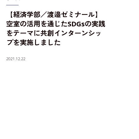
【経済学部／渡邉ゼミナール】
入学者選抜情報
空室の活用を通じたSDGsの実践
をテーマに共創インターンシッ
プを実施しました
2021.12.22