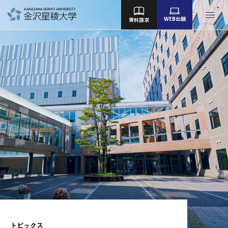
WEB出願
資料請求
金沢星稜大学
女子短期大学部
大学院
Language
大学案内
教育／学部・大学院
産学地域連携・研究
留学・国際交流
キャンパスライフ
就職・資格
トピックス