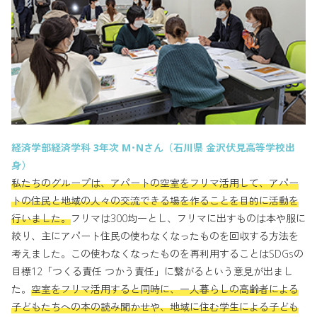
経済学部経済学科 3年次 M･Nさん（石川県 金沢伏見高等学校出
身）
私たちのグループは、アパートの空室をフリマ活用して、アパー
トの住民と地域の人々の交流できる場を作ることを目的に活動を
行いました。
フリマは300均一とし、フリマに出すものは本や服に
絞り、主にアパート住民の使わなくなったものを回収する方法を
考えました。この使わなくなったものを再利用することはSDGsの
目標12「つくる責任 つかう責任」に繋がるという意見が出まし
た。
空室をフリマ活用すると同時に、一人暮らしの高齢者による
子どもたちへの本の読み聞かせや、地域に住む学生による子ども