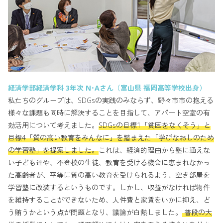
経済学部経済学科 3年次 N･Aさん（富山県 福岡高等学校出身）
私たちのグループは、SDGsの実践のみならず、野々市市の抱える
様々な課題も同時に解決することを目指して、アパート空室の有
効活用について考えました。
SDGsの目標1「貧困をなくそう」と
目標4「質の高い教育をみんなに」を踏まえた「学びなおしのため
の学習塾」を提案しました。
これは、経済的理由から塾に通えな
い子ども達や、不登校の生徒、教育を受ける機会に恵まれなかっ
た高齢者が、平等に質の高い教育を受けられるよう、空き部屋を
学習塾に改装するというものです。しかし、収益がなければ物件
を維持することができないため、人件費と家賃をいかに抑え、ど
う賄うかという点が問題となり、議論が白熱しました。
普段の大