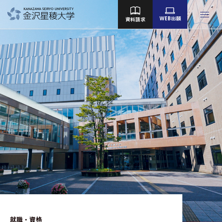
WEB出願
資料請求
金沢星稜大学
女子短期大学部
大学院
Language
大学案内
教育／学部・大学院
産学地域連携・研究
留学・国際交流
キャンパスライフ
就職・資格
就職・資格