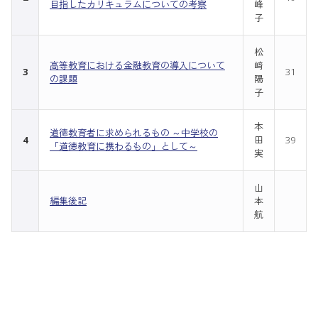
目指したカリキュラムについての考察
峰
子
松
高等教育における金融教育の導入について
﨑
3
31
の課題
陽
子
本
道徳教育者に求められるもの ～中学校の
4
田
39
「道徳教育に携わるもの」として～
実
山
編集後記
本
航