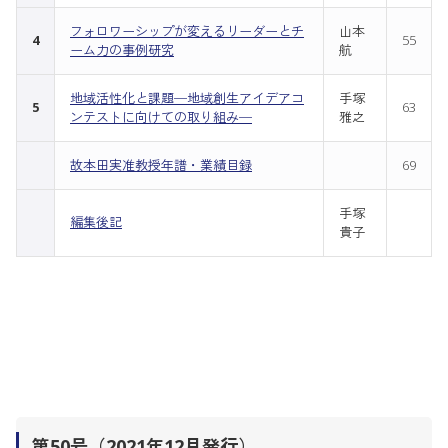
フォロワーシップが変えるリーダーとチ
山本
4
55
ーム力の事例研究
航
地域活性化と課題─地域創生アイデアコ
手塚
5
63
ンテストに向けての取り組み─
雅之
故本田実准教授年譜・業績目録
69
手塚
編集後記
貴子
第50号（2021年12月発行）