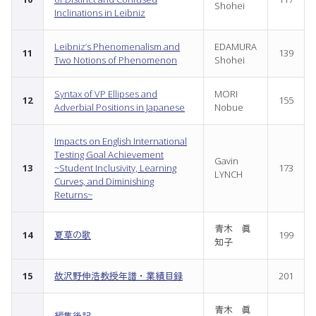
Shohei
Inclinations in Leibniz
Leibniz’s Phenomenalism and
EDAMURA
11
139
Two Notions of Phenomenon
Shohei
Syntax of VP Ellipses and
MORI
12
155
Adverbial Positions in Japanese
Nobue
Impacts on English International
Testing Goal Achievement
Gavin
13
~Student Inclusivity, Learning
173
LYNCH
Curves, and Diminishing
Returns~
青木 眞
14
夏草の歌
199
知子
15
故沢野伸浩教授年譜・業績目録
201
青木 眞