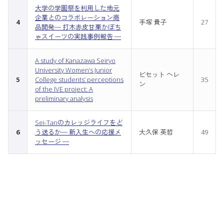
大学の学園祭を利用した地元
企業とのコラボレーション商
4
手塚 貴子
27
品開発─ 打木赤皮甘栗かぼち
ゃスイーツの実践事例報告 ─
A study of Kanazawa Seiryo
University Women’s Junior
ビセット ヘレ
5
College students’ perceptions
35
ン
of the IVE project: A
preliminary analysis
Sei-Tanのカレッジライフをど
6
う送るか─ 新入生への応援メ
大久保 英哲
49
ッセージ ─