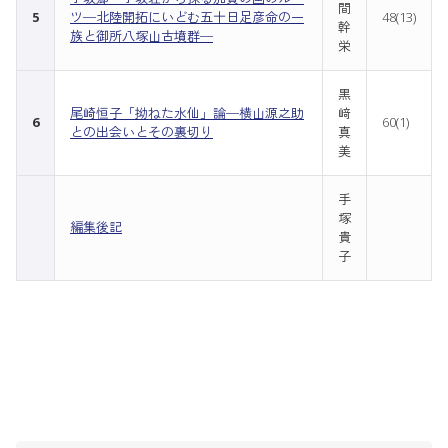
間
5
ツ─北陸開拓にいどむ五十日足彦命の一
48(13)
幹
族と御所八塚山古墳群─
栄
黒
尾崎恒子「拗ねた水仙」論─横山源之助
﨑
6
60(1)
との出会いとその裏切り
真
美
手
塚
編集後記
貴
子