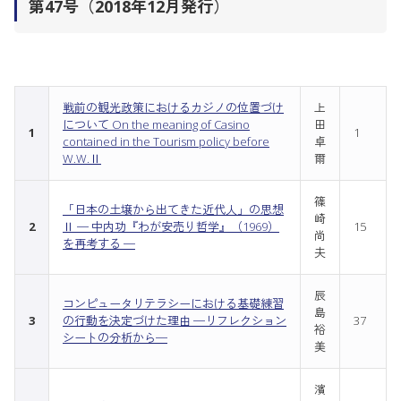
第47号（2018年12月発行）
戦前の観光政策におけるカジノの位置づけ
上
について On the meaning of Casino
田
1
1
contained in the Tourism policy before
卓
W.W.Ⅱ
爾
篠
「日本の土壌から出てきた近代人」の思想
崎
2
Ⅱ ─ 中内功『わが安売り哲学』（1969）
15
尚
を再考する ─
夫
辰
コンピュータリテラシーにおける基礎練習
島
3
の行動を決定づけた理由 ─リフレクション
37
裕
シートの分析から─
美
濱