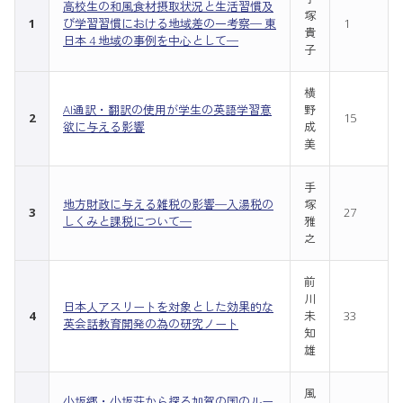
高校生の和風食材摂取状況と生活習慣及
塚
1
び学習習慣における地域差の一考察─ 東
1
貴
日本 4 地域の事例を中心として─
子
横
AI通訳・翻訳の使用が学生の英語学習意
野
2
15
欲に与える影響
成
美
手
地方財政に与える雑税の影響─入湯税の
塚
3
27
しくみと課税について─
雅
之
前
川
日本人アスリートを対象とした効果的な
4
未
33
英会話教育開発の為の研究ノート
知
雄
風
小坂郷・小坂荘から探る加賀の国のルー