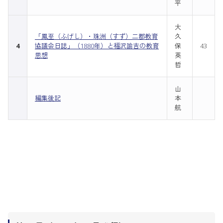
平
大
「鳳至（ふげし）・珠洲（すず）二郡教育
久
4
協議会日誌」（1880年）と福沢諭吉の教育
保
43
思想
英
哲
山
編集後記
本
航