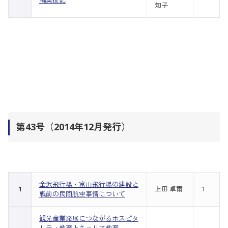
編集後記
知子
第43号（2014年12月発行）
金沢飛行場・富山飛行場の建設と
1
上田 卓爾
1
戦前の民間航空事情について
観光産業発展につながるホスピタ