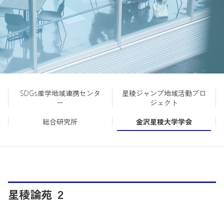
入学者選抜情報
SDGs産学地域連携センタ
星稜ジャンプ地域活動プロ
ー
ジェクト
総合研究所
金沢星稜大学学会
星稜論苑 ２