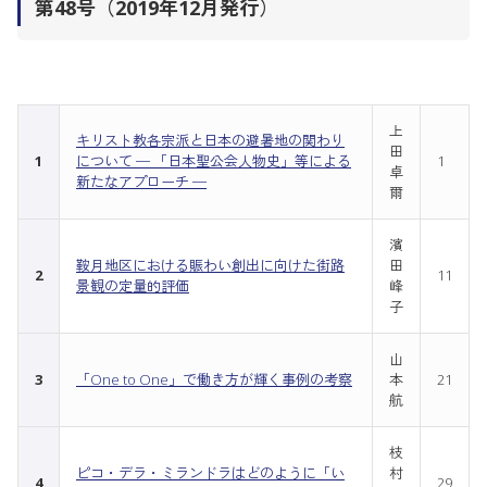
第48号（2019年12月発行）
上
キリスト教各宗派と日本の避暑地の関わり
田
1
について ─ 「日本聖公会人物史」等による
1
卓
新たなアプローチ ─
爾
濱
鞍月地区における賑わい創出に向けた街路
田
2
11
景観の定量的評価
峰
子
山
3
「One to One」で働き方が輝く事例の考察
本
21
航
枝
ピコ・デラ・ミランドラはどのように「い
村
4
29