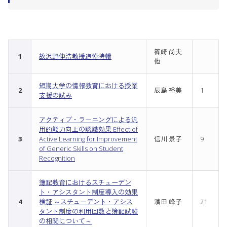
篠崎 尚夫
1
故沢野伸浩教授追悼特輯
他
短期大学の情報教育における授業
2
辰島 裕美
1
支援の試み
アクティブ・ラーニングによる汎
用的能力向上の認識効果 Effect of
3
Active Learning for Improvement
信川 景子
9
of Generic Skills on Student
Recognition
簿記教育におけるスチューデン
ト・アシスタント制度導入の効果
4
検証 ～スチューデント・アシス
濱田 峰子
21
タント制度の利用回数と簿記試験
の相関について～