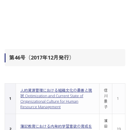
第46号（2017年12月発行）
人的資源管理における組織文化の最善と現
信
状 Optimization and Current State of
川
1
1
Organizational Culture for Human
景
Resource Management
子
濱
簿記教育における内発的学習意欲の育成を
田
2
19