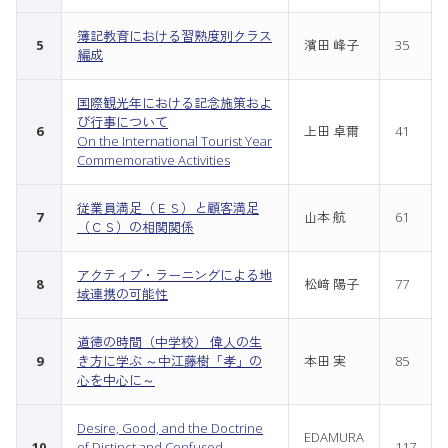
簿記教育における習熟度別クラス
5
濱田 峰子
35
編成
国際観光年における記念施策およ
び行事について
6
上田 卓爾
41
On the International Tourist Year
Commemorative Activities
従業員満足（ＥＳ）と顧客満足
7
山本 航
61
（ＣＳ）の相関関係
アクティブ・ラーニングによる地
8
松﨑 陽子
77
域連携の可能性
道徳の時間（中学校） 偉人の生
9
き方に学ぶ ～中江藤樹「孝」の
本田 実
85
心を中心に～
Desire, Good, and the Doctrine
EDAMURA
10
of Distinct and Confused
117