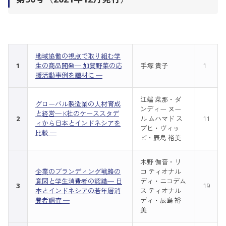
地域協働の視点で取り組む学
1
生の商品開発─ 加賀野菜の応
手塚 貴子
1
援活動事例を題材に ─
江端 菜那・ダ
グローバル製造業の人材育成
ンディー ヌー
と経営─ K社のケーススタデ
2
ル ムハマド ス
11
ィから日本とインドネシアを
ブヒ・ヴィッ
比較 ─
ビ・辰島 裕美
木野 伽音・リ
企業のブランディング戦略の
コ ティオナル
意図と学生消費者の認識─ 日
ディ・ニコデム
3
19
本とインドネシアの若年層消
ス ティオナル
費者調査 ─
ディ・辰島 裕
美