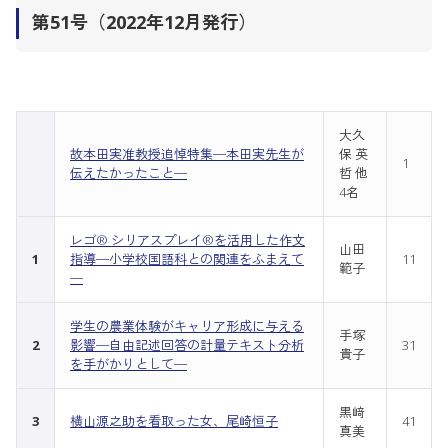
第51号（2022年12月発行）
大久
故本田実准教授追悼特集─本田実先生が
保 英
1
伝えたかったこと─
哲 他
4名
レゴ® シリアスプレイ®を活用した作文
山田
1
指導─小学校国語科との関連をふまえて
11
範子
─
学生の農業体験がキャリア形成に与える
手塚
2
影響─自由記述回答の計量テキスト分析
31
貴子
を手がかりとして─
黒﨑
3
横山源之助を看取った女、尾崎恒子
41
真美