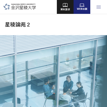
WEB出願
資料請求
金沢星稜大学
女子短期大学部
大学院
星稜論苑２
Language
大学案内
教育／学部・大学院
産学地域連携・研究
留学・国際交流
キャンパスライフ
就職・資格