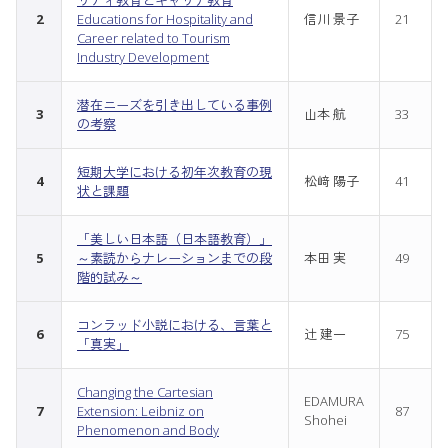
リティ教育とキャリア教育
2
Educations for Hospitality and
信川 景子
21
Career related to Tourism
Industry Development
潜在ニーズを引き出している事例
3
山本 航
33
の考察
短期大学における初年次教育の現
4
松﨑 陽子
41
状と課題
「美しい日本語（日本語教育）」
5
～素読からナレーションまでの段
本田 実
49
階的試み～
コンラッド小説における、言葉と
6
辻 建一
75
「真実」
Changing the Cartesian
EDAMURA
7
Extension: Leibniz on
87
Shohei
Phenomenon and Body