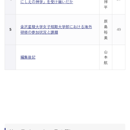
にしえの神学」を受け継いだか
祥
平
辰
金沢星稜大学女子短期大学部における海外
島
5
49
研修の参加状況と課題
裕
美
山
編集後記
本
航