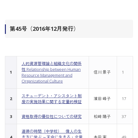
第45号（2016年12月発行）
人的資源管理論と組織文化の関係
性 Relationship between Human
1
信川 景子
1
Resource Management and
Organizational Culture
スチューデント・アシスタント制
2
濱田 峰子
17
度の実施効果に関する定量的検証
3
資格取得の優位性についての研究
松﨑 陽子
37
道徳の時間（中学校） 偉人の生
4
き方に学ぶ ～天命に生きる・北里
本田 実
49