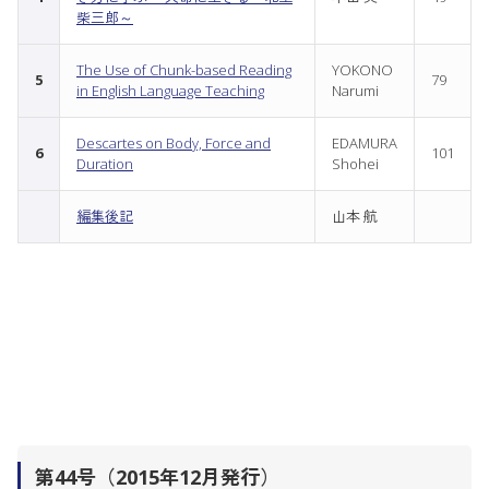
柴三郎～
The Use of Chunk-based Reading
YOKONO
5
79
in English Language Teaching
Narumi
Descartes on Body, Force and
EDAMURA
6
101
Duration
Shohei
編集後記
山本 航
第44号（2015年12月発行）