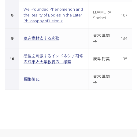
Well-founded Phenomenon and
EDAMURA
8
the Reality of Bodies in the Later
107
Shohei
Philosophy of Leibniz
青木 眞知
9
草を媒材とする恋歌
134
子
感性を刺激するインドネシア研修
10
辰島 裕美
135
の成果と大学教育の一考察
青木 眞知
編集後記
子