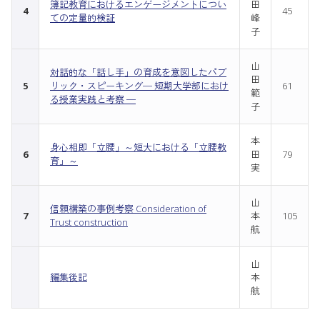
簿記教育におけるエンゲージメントについ
田
4
45
ての定量的検証
峰
子
山
対話的な「話し手」の育成を意図したパブ
田
5
リック・スピーキング─ 短期大学部におけ
61
範
る授業実践と考察 ─
子
本
身心相即「立腰」～短大における「立腰教
6
田
79
育」～
実
山
信頼構築の事例考察 Consideration of
7
本
105
Trust construction
航
山
編集後記
本
航