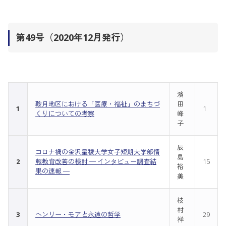
第49号（2020年12月発行）
濱
鞍月地区における「医療・福祉」のまちづ
田
1
1
くりについての考察
峰
子
辰
コロナ禍の金沢星稜大学女子短期大学部情
島
2
報教育改善の検討 ─ インタビュー調査結
15
裕
果の速報 ─
美
枝
村
3
ヘンリー・モアと永遠の哲学
29
祥